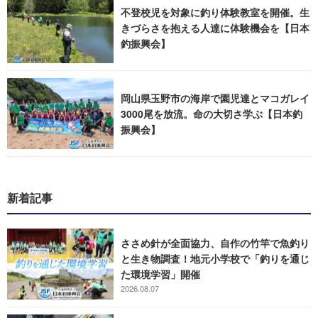
不登校児を対象に釣り体験教室を開催。生
きづらさを抱える人達に体験機会を【日本
釣振興会】
岡山県玉野市の海岸で園児達とマコガレイ
3000尾を放流。命の大切さ学ぶ【日本釣
振興会】
新着記事
ささめ針が全面協力、自作の竹竿で魚釣り
と生き物調査！地元小学校で「釣りを通じ
た環境学習」開催
2026.08.07