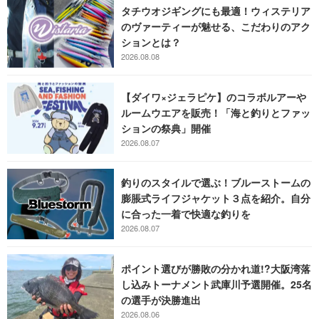
タチウオジギングにも最適！ウィステリア
のヴァーティーが魅せる、こだわりのアク
ションとは？
2026.08.08
【ダイワ×ジェラピケ】のコラボルアーや
ルームウエアを販売！「海と釣りとファッ
ションの祭典」開催
2026.08.07
釣りのスタイルで選ぶ！ブルーストームの
膨脹式ライフジャケット３点を紹介。自分
に合った一着で快適な釣りを
2026.08.07
ポイント選びが勝敗の分かれ道!?大阪湾落
し込みトーナメント武庫川予選開催。25名
の選手が決勝進出
2026.08.06