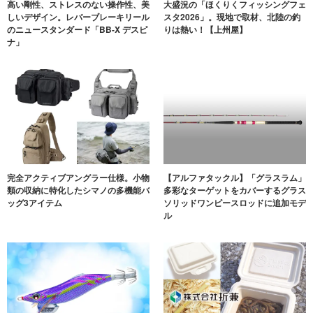
高い剛性、ストレスのない操作性、美
大盛況の「ほくりくフィッシングフェ
しいデザイン。レバーブレーキリール
スタ2026」。現地で取材、北陸の釣
のニュースタンダード「BB-X デスピ
りは熱い！【上州屋】
ナ」
完全アクティブアングラー仕様。小物
【アルファタックル】「グラスラム」
類の収納に特化したシマノの多機能バ
多彩なターゲットをカバーするグラス
ッグ3アイテム
ソリッドワンピースロッドに追加モデ
ル