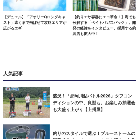
【デュエル】「アオリーQロングキャ
【釣りエサ容器にエコ革命！】海でも
スト」遠くまで飛ばせて攻略エリアが
分解する「ベイトバガスパック」。開
広がるエギ
発の経緯をインタビュー。採用する釣
具店も拡大中！
人気記事
盛況！「那珂川鮎バトル2026」タフコン
ディションの中、良型も。お楽しみ抽選会
も大盛り上がり【上州屋】
釣りのスタイルで選ぶ！ブルーストームの