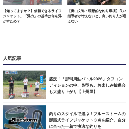
【知ってますか？】信頼できるライフ
【奥山文弥・理想的な釣り環境】良い
ジャケット。「浮力」の基準は何を浮
指導者が増えないと、良い釣り人が増
かすため？
えない
人気記事
盛況！「那珂川鮎バトル2026」タフコン
ディションの中、良型も。お楽しみ抽選会
も大盛り上がり【上州屋】
釣りのスタイルで選ぶ！ブルーストームの
膨脹式ライフジャケット３点を紹介。自分
に合った一着で快適な釣りを