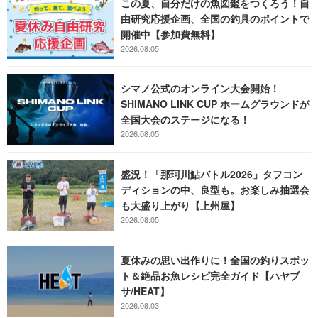
この夏、自分だけの魚図鑑をつくろう！自
由研究応援企画、全国の釣具のポイントで
開催中【参加費無料】
2026.08.05
シマノ公式のオンライン大会開始！
SHIMANO LINK CUP ホームグラウンドが
全国大会のステージになる！
2026.08.05
盛況！「那珂川鮎バトル2026」タフコン
ディションの中、良型も。お楽しみ抽選会
も大盛り上がり【上州屋】
2026.08.05
夏休みの思い出作りに！全国の釣りスポッ
ト＆絶品お魚レシピ完全ガイド【ハヤブ
サ/HEAT】
2026.08.03