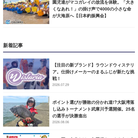
園児達がマコガレイの放流を体験。「大き
くなあれ！」の掛け声で4000の小さな命
が大海原へ【日本釣振興会】
新着記事
【注目の新ブランド】ラウンドウィステリ
ア。仕掛けメーカーのまるふじが新たな挑
戦！
2026.07.29
ポイント選びが勝敗の分かれ道!?大阪湾落
し込みトーナメント武庫川予選開催。25名
の選手が決勝進出
2026.08.06