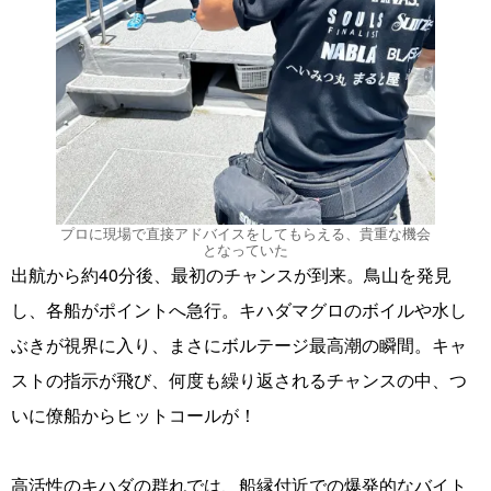
プロに現場で直接アドバイスをしてもらえる、貴重な機会
となっていた
出航から約40分後、最初のチャンスが到来。鳥山を発見
し、各船がポイントへ急行。キハダマグロのボイルや水し
ぶきが視界に入り、まさにボルテージ最高潮の瞬間。キャ
ストの指示が飛び、何度も繰り返されるチャンスの中、つ
いに僚船からヒットコールが！
高活性のキハダの群れでは、船縁付近での爆発的なバイト