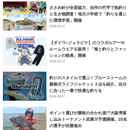
ささめ針が全面協力、自作の竹竿で魚釣り
と生き物調査！地元小学校で「釣りを通じ
た環境学習」開催
2026.08.07
【ダイワ×ジェラピケ】のコラボルアーや
ルームウエアを販売！「海と釣りとファッ
ションの祭典」開催
2026.08.07
釣りのスタイルで選ぶ！ブルーストームの
膨脹式ライフジャケット３点を紹介。自分
に合った一着で快適な釣りを
2026.08.07
ポイント選びが勝敗の分かれ道!?大阪湾落
し込みトーナメント武庫川予選開催。25名
の選手が決勝進出