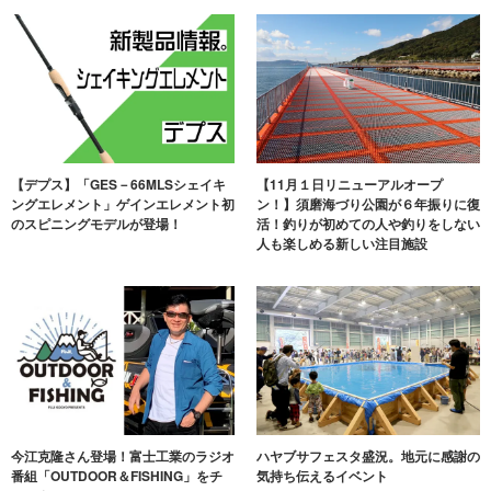
【デプス】「GES－66MLSシェイキ
【11月１日リニューアルオープ
ングエレメント」ゲインエレメント初
ン！】須磨海づり公園が６年振りに復
のスピニングモデルが登場！
活！釣りが初めての人や釣りをしない
人も楽しめる新しい注目施設
今江克隆さん登場！富士工業のラジオ
ハヤブサフェスタ盛況。地元に感謝の
番組「OUTDOOR＆FISHING」をチ
気持ち伝えるイベント