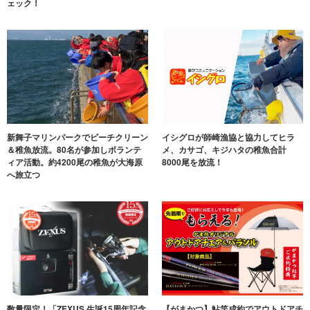
ェック！
新舞子マリンパークでビーチクリーン
イシグロが師崎漁協と協力してヒラ
＆稚魚放流。80名が参加しボランテ
メ、カサゴ、キジハタの稚魚合計
ィア活動。約4200尾の稚魚が大海原
8000尾を放流！
へ旅立つ
数量限定！「ZEXUS 生誕15周年記念
【がまかつ】鮎竿成約でアウトドアチ