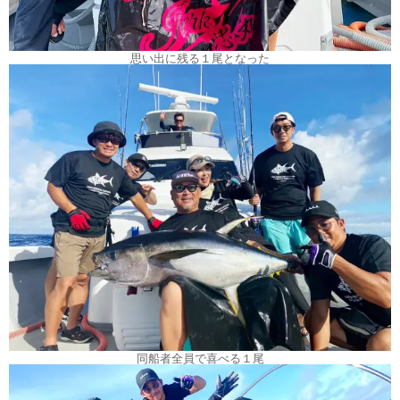
思い出に残る１尾となった
同船者全員で喜べる１尾