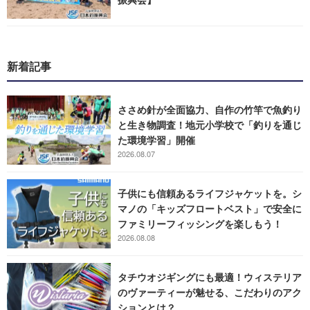
新着記事
ささめ針が全面協力、自作の竹竿で魚釣り
と生き物調査！地元小学校で「釣りを通じ
た環境学習」開催
2026.08.07
子供にも信頼あるライフジャケットを。シ
マノの「キッズフロートベスト」で安全に
ファミリーフィッシングを楽しもう！
2026.08.08
タチウオジギングにも最適！ウィステリア
のヴァーティーが魅せる、こだわりのアク
ションとは？