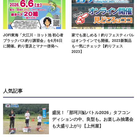
JOFI東海「大江川・ヨット池 初心者
家でも楽しめる！釣りフェスティバル
ブラックバス釣り講習会」を6月6日
はオンラインでも開催。2023新製品
に開催。釣り普及とマナー啓発へ
も一気にチェック【釣りフェス
2023】
人気記事
盛況！「那珂川鮎バトル2026」タフコン
ディションの中、良型も。お楽しみ抽選会
も大盛り上がり【上州屋】