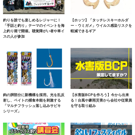
釣りを誰でも楽しめるレジャーに！
【ホッツ】「タッチレスキーホルダ
「手話と釣り」テーマのイベントを海
ー・ウミガメ」ウイルス感染リスクを
上釣り堀で開催。聴覚障がい者や車イ
軽減できるギア
スの人が参加
鈎の胴部分に新機構を採用。光を乱反
【水害版BCPを作ろう】今から出来
射し、ベイトの捕食本能を刺激する
る！台風や豪雨災害から会社や従業員
「マルチフラッシュ落し込みサビキ
を守る取り組み
シリーズ」