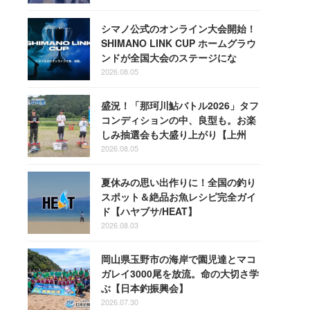
シマノ公式のオンライン大会開始！
SHIMANO LINK CUP ホームグラウ
ンドが全国大会のステージにな
る！
2026.08.05
盛況！「那珂川鮎バトル2026」タフ
コンディションの中、良型も。お楽
しみ抽選会も大盛り上がり【上州
屋】
2026.08.05
夏休みの思い出作りに！全国の釣り
スポット＆絶品お魚レシピ完全ガイ
ド【ハヤブサ/HEAT】
2026.08.03
岡山県玉野市の海岸で園児達とマコ
ガレイ3000尾を放流。命の大切さ学
ぶ【日本釣振興会】
2026.07.30