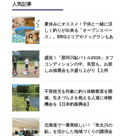
人気記事
夏休みにオススメ！子供と一緒に涼
しく釣りが出来る「オープンスペー
ス」。BBQエリアやドッグランもあ
るぞ！
盛況！「那珂川鮎バトル2026」タフ
コンディションの中、良型も。お楽
しみ抽選会も大盛り上がり【上州
屋】
不登校児を対象に釣り体験教室を開
催。生きづらさを抱える人達に体験
機会を【日本釣振興会】
北海道で一番美味しい！「朱太川の
鮎」を活かした地域づくりの講演会