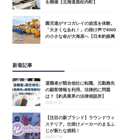
を開催【北海道黒松内町】
園児達がマコガレイの放流を体験。
「大きくなあれ！」の掛け声で4000
の小さな命が大海原へ【日本釣振興
会】
新着記事
退職者が競合他社に転職、元勤務先
の顧客情報を利用。法律的に問題
は？【釣具業界の法律相談所】
2026.07.31
【注目の新ブランド】ラウンドウィ
ステリア。仕掛けメーカーのまるふ
じが新たな挑戦！
2026.07.29