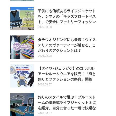
子供にも信頼あるライフジャケット
を。シマノの「キッズフロートベス
ト」で安全にファミリーフィッシン
グを楽しもう！
2026.08.08
タチウオジギングにも最適！ウィス
テリアのヴァーティーが魅せる、こ
だわりのアクションとは？
2026.08.08
【ダイワ×ジェラピケ】のコラボル
アーやルームウエアを販売！「海と
釣りとファッションの祭典」開催
2026.08.07
釣りのスタイルで選ぶ！ブルースト
ームの膨脹式ライフジャケット３点
を紹介。自分に合った一着で快適な
釣りを
2026.08.07