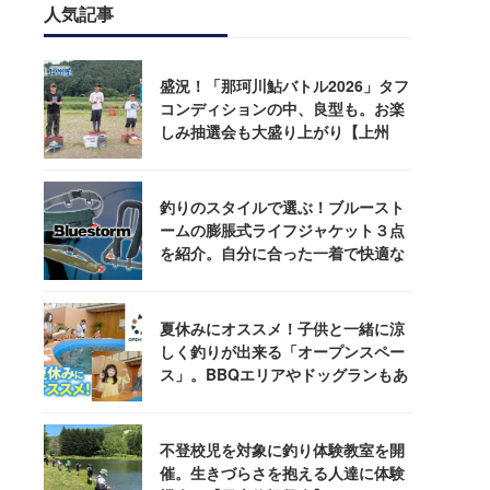
人気記事
盛況！「那珂川鮎バトル2026」タフ
コンディションの中、良型も。お楽
しみ抽選会も大盛り上がり【上州
屋】
釣りのスタイルで選ぶ！ブルースト
ームの膨脹式ライフジャケット３点
を紹介。自分に合った一着で快適な
釣りを
夏休みにオススメ！子供と一緒に涼
しく釣りが出来る「オープンスペー
ス」。BBQエリアやドッグランもあ
るぞ！
不登校児を対象に釣り体験教室を開
催。生きづらさを抱える人達に体験