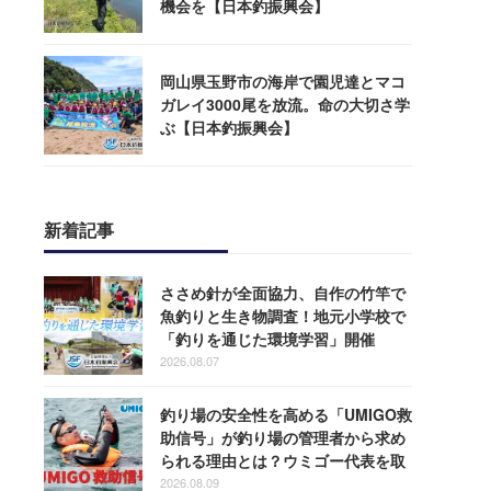
機会を【日本釣振興会】
岡山県玉野市の海岸で園児達とマコ
ガレイ3000尾を放流。命の大切さ学
ぶ【日本釣振興会】
新着記事
ささめ針が全面協力、自作の竹竿で
魚釣りと生き物調査！地元小学校で
「釣りを通じた環境学習」開催
2026.08.07
釣り場の安全性を高める「UMIGO救
助信号」が釣り場の管理者から求め
られる理由とは？ウミゴー代表を取
材
2026.08.09