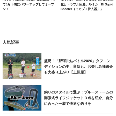
て6月下旬にパワーアップしてオープ
化とトラブル回避。ルミカ「Bi Squid
ン！
Shooter（イカヅノ投入器）」
人気記事
盛況！「那珂川鮎バトル2026」タフコン
ディションの中、良型も。お楽しみ抽選会
も大盛り上がり【上州屋】
釣りのスタイルで選ぶ！ブルーストームの
膨脹式ライフジャケット３点を紹介。自分
に合った一着で快適な釣りを