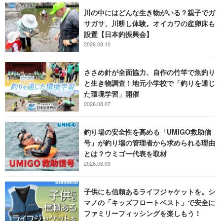
川の中にはどんな生き物がいる？親子でガ
サガサ、川耕し体験。オイカワの産卵床も
設置【日本釣振興会】
2026.08.10
ささめ針が全面協力、自作の竹竿で魚釣り
と生き物調査！地元小学校で「釣りを通じ
た環境学習」開催
2026.08.07
釣り場の安全性を高める「UMIGO救助信
号」が釣り場の管理者から求められる理由
とは？ウミゴー代表を取材
2026.08.09
子供にも信頼あるライフジャケットを。シ
マノの「キッズフロートベスト」で安全に
ファミリーフィッシングを楽しもう！