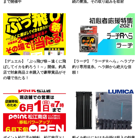
まで開催中
続の豊漁。その取り組みを取材
【デュエル】「ぶっ飛び祭～遠くに飛
【ラーヂ】「ラーヂＲへら」ヘラブナ
ばしてイカを釣ろう！～」開催。釣具
釣り専用道糸。ヘラ師から絶大な信
店で対象商品２本購入で豪華賞品がそ
頼！
の場で当たる！
ポイント松江店が移転、松江南店とし
船イカ釣りにおける仕掛け投入の効率