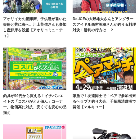
アオリイカの産卵床、子供達が書いた
Da-iCEの大野雄大さんとアングラー
短冊と共に海へ。川上英佑さんも参加
ズアイドル西村美穂さんが釣り＆料理
し産卵床を設置【アオリコミュニテ
対決！勝利の行方は…？
ィ】
釣具が99円から買える！イチバンエ
家族で！友達同士で！ペアで参加出来
イトの「コスパがええ値ん」コーナ
るヘラブナ釣り大会、千葉県清遊湖で
ー。物価高に対抗、安くても安心の品
開催【マルキユー】
揃え