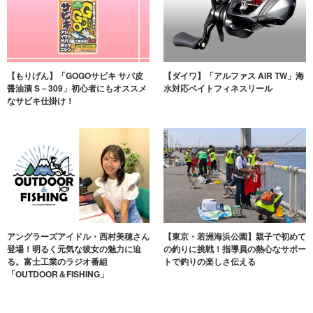
【もりげん】「GOGOサビキ サバ皮
【ダイワ】「アルファス AIR TW」海
醤油漬 S－309」初心者にもオススメ
水対応ベイトフィネスリール
なサビキ仕掛け！
アングラーズアイドル・西村美穂さん
【東京・若洲海浜公園】親子で初めて
登場！明るく元気な彼女の魅力に迫
の釣りに挑戦！指導員の熱心なサポー
る。富士工業のラジオ番組
トで釣りの楽しさ伝える
「OUTDOOR＆FISHING」