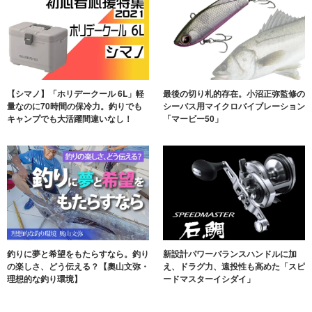
【シマノ】「ホリデークール 6L」軽
最後の切り札的存在。小沼正弥監修の
量なのに70時間の保冷力。釣りでも
シーバス用マイクロバイブレーション
キャンプでも大活躍間違いなし！
「マービー50」
釣りに夢と希望をもたらすなら。釣り
新設計パワーバランスハンドルに加
の楽しさ、どう伝える？【奧山文弥・
え、ドラグ力、遠投性も高めた「スピ
理想的な釣り環境】
ードマスターイシダイ」