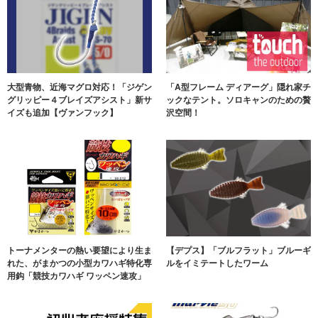
大型青物、近海マグロ対応！「ジゲン
「A型フレーム ディアーグ」隠れ家チ
グリッピー４ブレイズアシスト」新サ
ックなテント。ソロキャンのための贅
イズも追加【ヴァンフック】
沢空間！
トーナメンターの熱い要望により生ま
【デプス】「ブルフラット」ブルーギ
れた、がまかつの小型カワハギ特化専
ルをイミテートしたワーム
用鈎「競技カワハギ ワッペン速攻」