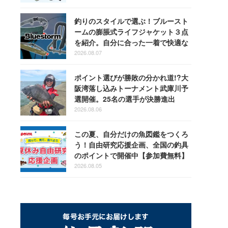
釣りのスタイルで選ぶ！ブルースト
ームの膨脹式ライフジャケット３点
を紹介。自分に合った一着で快適な
釣りを
2026.08.07
ポイント選びが勝敗の分かれ道!?大
阪湾落し込みトーナメント武庫川予
選開催。25名の選手が決勝進出
2026.08.06
この夏、自分だけの魚図鑑をつくろ
う！自由研究応援企画、全国の釣具
のポイントで開催中【参加費無料】
2026.08.05