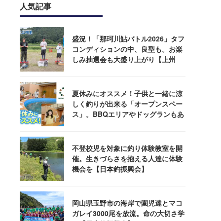
人気記事
盛況！「那珂川鮎バトル2026」タフ
コンディションの中、良型も。お楽
しみ抽選会も大盛り上がり【上州
屋】
夏休みにオススメ！子供と一緒に涼
しく釣りが出来る「オープンスペー
ス」。BBQエリアやドッグランもあ
るぞ！
不登校児を対象に釣り体験教室を開
催。生きづらさを抱える人達に体験
機会を【日本釣振興会】
岡山県玉野市の海岸で園児達とマコ
ガレイ3000尾を放流。命の大切さ学