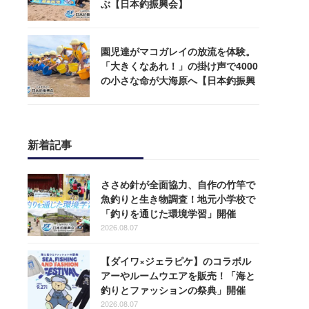
ぶ【日本釣振興会】
園児達がマコガレイの放流を体験。
「大きくなあれ！」の掛け声で4000
の小さな命が大海原へ【日本釣振興
会】
新着記事
ささめ針が全面協力、自作の竹竿で
魚釣りと生き物調査！地元小学校で
「釣りを通じた環境学習」開催
2026.08.07
【ダイワ×ジェラピケ】のコラボル
アーやルームウエアを販売！「海と
釣りとファッションの祭典」開催
2026.08.07