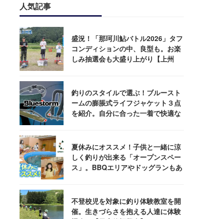
人気記事
盛況！「那珂川鮎バトル2026」タフ
コンディションの中、良型も。お楽
しみ抽選会も大盛り上がり【上州
屋】
釣りのスタイルで選ぶ！ブルースト
ームの膨脹式ライフジャケット３点
を紹介。自分に合った一着で快適な
釣りを
夏休みにオススメ！子供と一緒に涼
しく釣りが出来る「オープンスペー
ス」。BBQエリアやドッグランもあ
るぞ！
不登校児を対象に釣り体験教室を開
催。生きづらさを抱える人達に体験