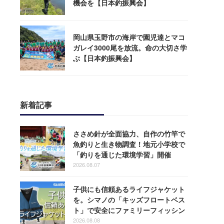
機会を【日本釣振興会】
岡山県玉野市の海岸で園児達とマコ
ガレイ3000尾を放流。命の大切さ学
ぶ【日本釣振興会】
新着記事
ささめ針が全面協力、自作の竹竿で
魚釣りと生き物調査！地元小学校で
「釣りを通じた環境学習」開催
2026.08.07
子供にも信頼あるライフジャケット
を。シマノの「キッズフロートベス
ト」で安全にファミリーフィッシン
グを楽しもう！
2026.08.08