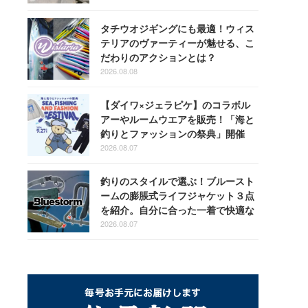
タチウオジギングにも最適！ウィス
テリアのヴァーティーが魅せる、こ
だわりのアクションとは？
2026.08.08
【ダイワ×ジェラピケ】のコラボル
アーやルームウエアを販売！「海と
釣りとファッションの祭典」開催
2026.08.07
釣りのスタイルで選ぶ！ブルースト
ームの膨脹式ライフジャケット３点
を紹介。自分に合った一着で快適な
釣りを
2026.08.07