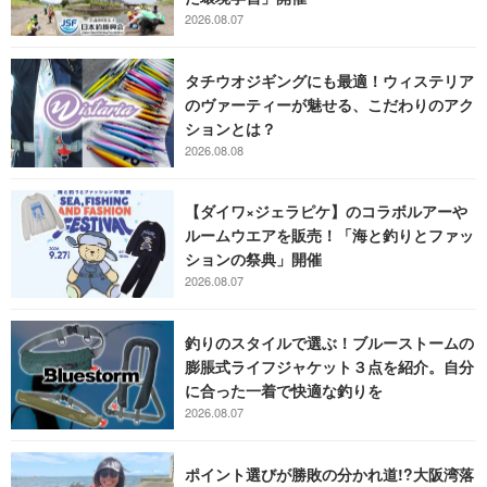
2026.08.07
タチウオジギングにも最適！ウィステリア
のヴァーティーが魅せる、こだわりのアク
ションとは？
2026.08.08
【ダイワ×ジェラピケ】のコラボルアーや
ルームウエアを販売！「海と釣りとファッ
ションの祭典」開催
2026.08.07
釣りのスタイルで選ぶ！ブルーストームの
膨脹式ライフジャケット３点を紹介。自分
に合った一着で快適な釣りを
2026.08.07
ポイント選びが勝敗の分かれ道!?大阪湾落