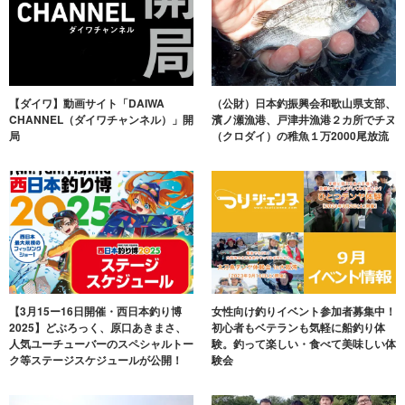
【ダイワ】動画サイト「DAIWA
（公財）日本釣振興会和歌山県支部、
CHANNEL（ダイワチャンネル）」開
濱ノ瀬漁港、戸津井漁港２カ所でチヌ
局
（クロダイ）の稚魚１万2000尾放流
【3月15ー16日開催・西日本釣り博
女性向け釣りイベント参加者募集中！
2025】どぶろっく、原口あきまさ、
初心者もベテランも気軽に船釣り体
人気ユーチューバーのスペシャルトー
験。釣って楽しい・食べて美味しい体
ク等ステージスケジュールが公開！
験会