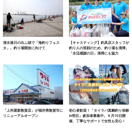
清水港日の出ふ頭で「海釣りフェス
【キャスティング】釣具店スタッフが
タ」。釣り場開放に向けて
釣り人の笑顔のため、釣り場を清掃。
「水辺感謝の日」清掃にも協力
「上州屋新敦賀店」が福井県敦賀市に
初心者歓迎！「タイラバ真鯛釣り体験
リニューアルオープン
in明石」参加者募集中。６月10日開
催、丁寧なサポートで女性も安心！