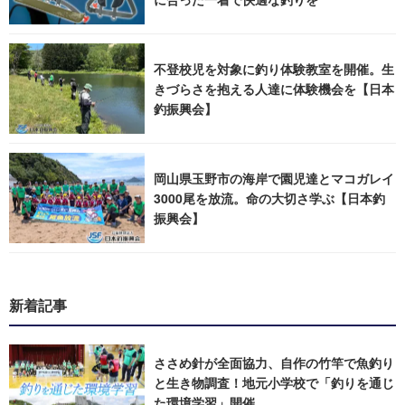
不登校児を対象に釣り体験教室を開催。生
きづらさを抱える人達に体験機会を【日本
釣振興会】
岡山県玉野市の海岸で園児達とマコガレイ
3000尾を放流。命の大切さ学ぶ【日本釣
振興会】
新着記事
ささめ針が全面協力、自作の竹竿で魚釣り
と生き物調査！地元小学校で「釣りを通じ
た環境学習」開催